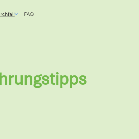
chfall
FAQ
hrungstipps